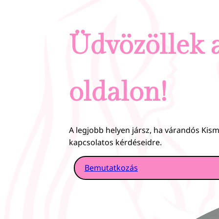
Üdvözöllek 
oldalon!
A legjobb helyen jársz, ha várandós Ki
kapcsolatos kérdéseidre.
Bemutatkozás