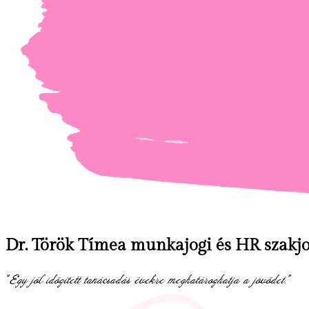
Dr. Török Tímea
munkajogi és HR szakj
"Egy jól időzített tanácsadás évekre meghatározhatja a jövődet."