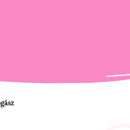
ogász