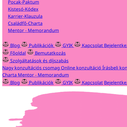
Pocak-Paktum
Kistesó-Kódex
Karrier-Klauzula
Családfő-Charta
Mentor - Memorandum
Blog
Publikációk
GYIK
Kapcsolat
Bejelentk
Főoldal
Bemutatkozás
Szolgáltatások és díjszabás
Nagy konzultációs csomag
Online konzultáció
Írásbeli ko
Charta
Mentor - Memorandum
Blog
Publikációk
GYIK
Kapcsolat
Bejelentke