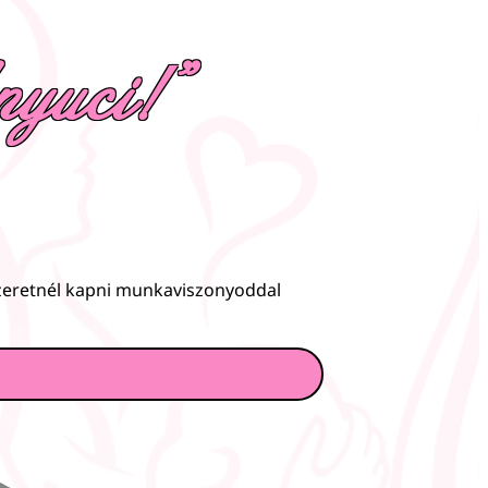
yuci!"
szeretnél kapni munkaviszonyoddal