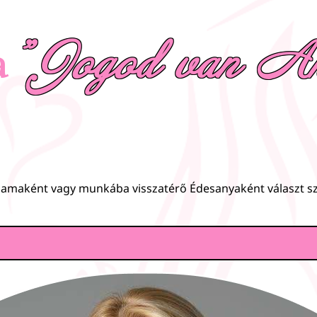
"Jogod van An
a
smamaként vagy munkába visszatérő Édesanyaként választ 