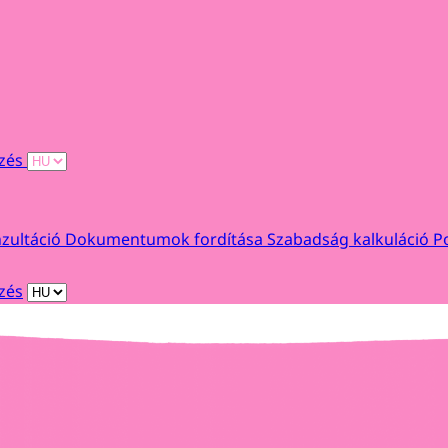
ezés
nzultáció
Dokumentumok fordítása
Szabadság kalkuláció
P
zés